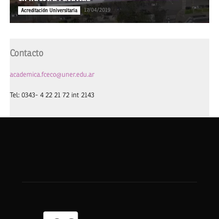
17/04/2019
Acreditación Universitaria
Contacto
academica.fceco@uner.edu.ar
Tel: 0343- 4 22 21 72 int 2143