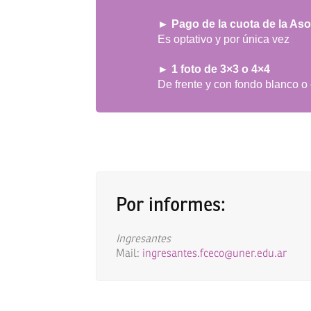
► Pago de la cuota de la As
Es optativo y por única vez
► 1 foto de 3×3 o 4×4
De frente y con fondo blanco o 
Por informes:
Ingresantes
Mail:
ingresantes.fceco@uner.edu.ar