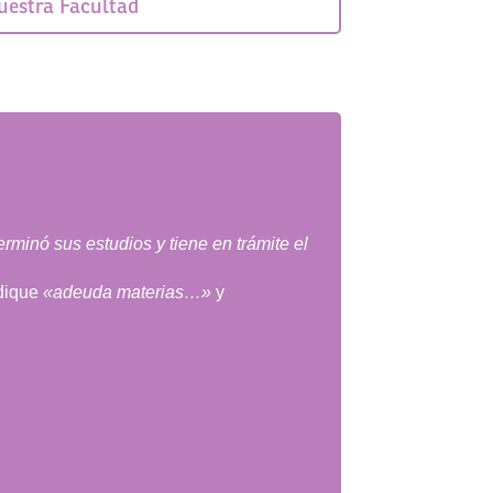
uestra Facultad
rminó sus estudios y tiene en trámite el
ndique
«adeuda materias…»
y