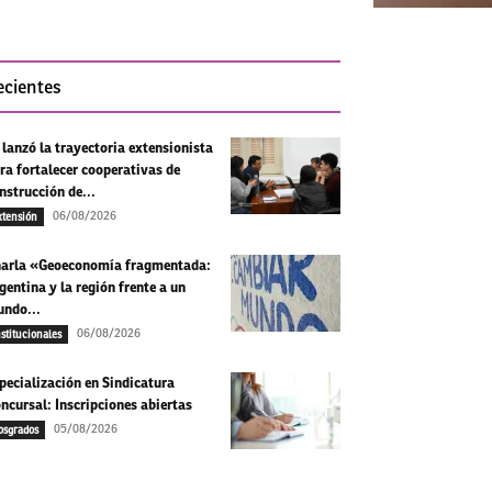
ecientes
 lanzó la trayectoria extensionista
ra fortalecer cooperativas de
nstrucción de...
06/08/2026
xtensión
arla «Geoeconomía fragmentada:
gentina y la región frente a un
ndo...
06/08/2026
nstitucionales
pecialización en Sindicatura
ncursal: Inscripciones abiertas
05/08/2026
osgrados