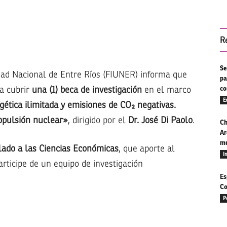
R
Se
idad Nacional de Entre Ríos (FIUNER) informa que
pa
ra cubrir
una (1) beca de investigación
en el marco
co
E
ética ilimitada y emisiones de CO₂ negativas.
ropulsión nuclear»
, dirigido por el
Dr. José Di Paolo
.
Ch
Ar
mu
ulado a las Ciencias Económicas
, que aporte al
I
rticipe de un equipo de investigación
Es
Co
P