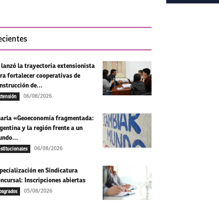
ecientes
 lanzó la trayectoria extensionista
ra fortalecer cooperativas de
nstrucción de...
06/08/2026
xtensión
arla «Geoeconomía fragmentada:
gentina y la región frente a un
ndo...
06/08/2026
nstitucionales
pecialización en Sindicatura
ncursal: Inscripciones abiertas
05/08/2026
osgrados