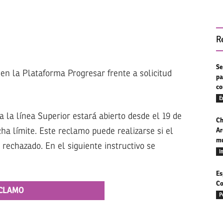
R
Se
en la Plataforma Progresar frente a solicitud
pa
co
E
a la línea Superior estará abierto desde el 19 de
Ch
cha límite. Este reclamo puede realizarse si el
Ar
mu
 rechazado. En el siguiente instructivo se
I
Es
Co
ECLAMO
P