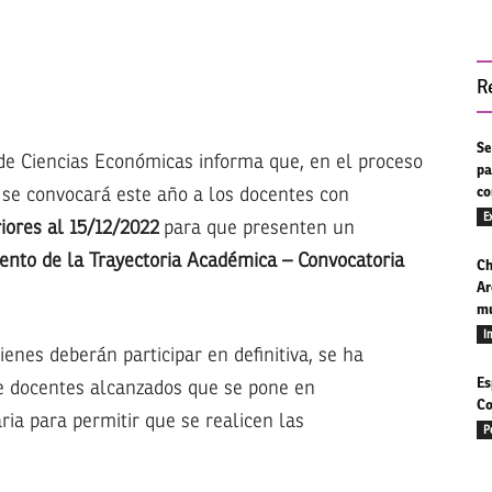
R
Se
de Ciencias Económicas informa que, en el proceso
pa
 se convocará este año a los docentes con
co
E
iores al 15/12/2022
para que presenten un
iento de la Trayectoria Académica – Convocatoria
Ch
Ar
mu
I
ienes deberán participar en definitiva, se ha
Es
e docentes alcanzados que se pone en
Co
ia para permitir que se realicen las
P