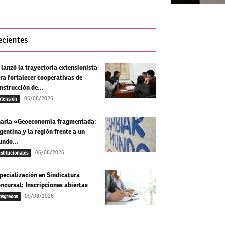
ecientes
 lanzó la trayectoria extensionista
ra fortalecer cooperativas de
nstrucción de...
06/08/2026
xtensión
arla «Geoeconomía fragmentada:
gentina y la región frente a un
ndo...
06/08/2026
nstitucionales
pecialización en Sindicatura
ncursal: Inscripciones abiertas
05/08/2026
osgrados