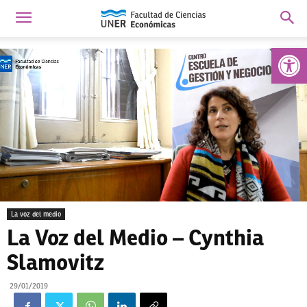
Abrir 
La voz del medio
La Voz del Medio – Cynthia
Slamovitz
29/01/2019