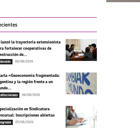
ecientes
 lanzó la trayectoria extensionista
ra fortalecer cooperativas de
nstrucción de...
06/08/2026
xtensión
arla «Geoeconomía fragmentada:
gentina y la región frente a un
ndo...
06/08/2026
nstitucionales
pecialización en Sindicatura
ncursal: Inscripciones abiertas
05/08/2026
osgrados