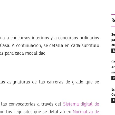
R
Se
ma a concursos interinos y a concursos ordinarios
pa
Casa. A continuación, se detalla en cada subtítulo
co
E
vas para cada modalidad.
Ch
Ar
mu
I
tas asignaturas de las carreras de grado que se
Es
Co
P
 las convocatorias a través del
Sistema digital de
on los requisitos que se detallan en
Normativa de