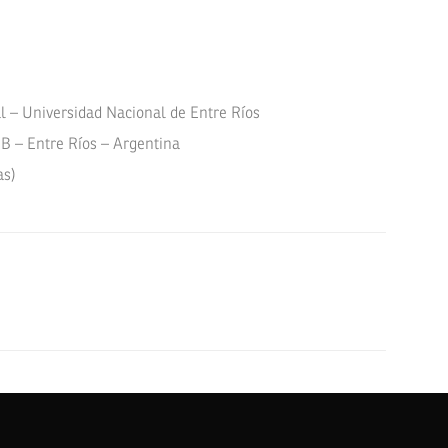
al – Universidad Nacional de Entre Ríos
 – Entre Ríos – Argentina
as)