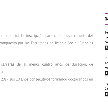
R
Se
 se reabrirá la inscripción para una nueva cohorte del
pa
co
ompuesto por las Facultades de Trabajo Social, Ciencias
E
Ch
Ar
 carreras de al menos cuatro años de duración, de
mu
ras.
I
n 2017 sus 10 años consecutivos formando doctorandos en
Es
Co
P