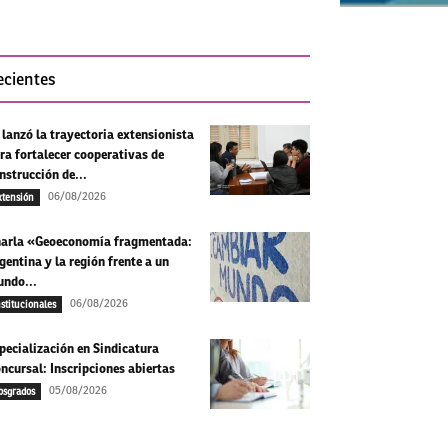
ecientes
 lanzó la trayectoria extensionista
ra fortalecer cooperativas de
nstrucción de...
06/08/2026
xtensión
arla «Geoeconomía fragmentada:
gentina y la región frente a un
ndo...
06/08/2026
nstitucionales
pecialización en Sindicatura
ncursal: Inscripciones abiertas
05/08/2026
osgrados