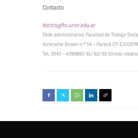
Contacto
doctcs@fts.uner.edu.ar
Sede administrativa: Facultad de Trabajo Soci
Almirante Brown n.º 54 – Paraná CP E3102FMB
Tel. 0343 – 4390860/ 61/ 62/ 63 (líneas rotativ