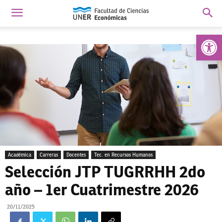
Abrir 
Académica
Carreras
Docentes
Tec. en Recursos Humanos
Selección JTP TUGRRHH 2do
año – 1er Cuatrimestre 2026
20/11/2025