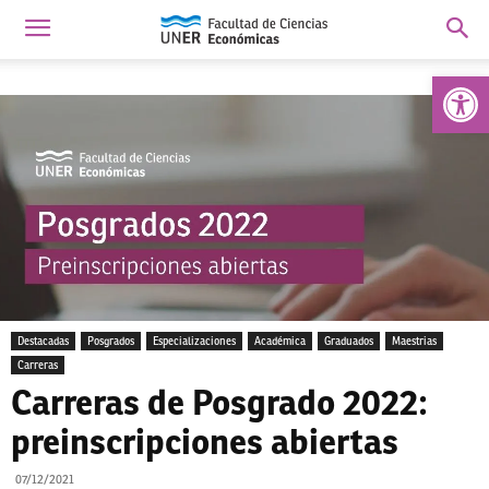
Abrir 
Destacadas
Posgrados
Especializaciones
Académica
Graduados
Maestrias
Carreras
Carreras de Posgrado 2022:
preinscripciones abiertas
07/12/2021