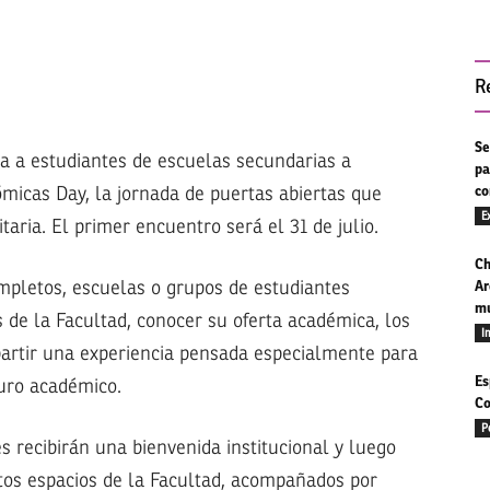
R
Se
ta a estudiantes de escuelas secundarias a
pa
ómicas Day, la jornada de puertas abiertas que
co
E
taria. El primer encuentro será el 31 de julio.
Ch
mpletos, escuelas o grupos de estudiantes
Ar
mu
s de la Facultad, conocer su oferta académica, los
I
mpartir una experiencia pensada especialmente para
Es
uro académico.
Co
P
es recibirán una bienvenida institucional y luego
ntos espacios de la Facultad, acompañados por