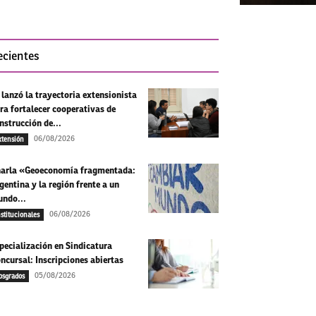
ecientes
 lanzó la trayectoria extensionista
ra fortalecer cooperativas de
nstrucción de...
06/08/2026
xtensión
arla «Geoeconomía fragmentada:
gentina y la región frente a un
ndo...
06/08/2026
nstitucionales
pecialización en Sindicatura
ncursal: Inscripciones abiertas
05/08/2026
osgrados