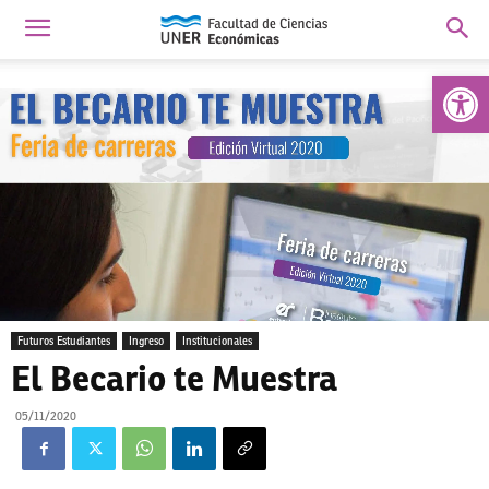
Abrir 
Futuros Estudiantes
Ingreso
Institucionales
El Becario te Muestra
05/11/2020