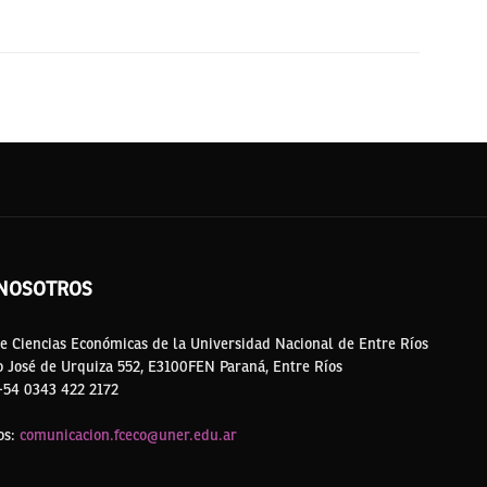
NOSOTROS
e Ciencias Económicas de la Universidad Nacional de Entre Ríos
o José de Urquiza 552, E3100FEN Paraná, Entre Ríos
 +54 0343 422 2172
os:
comunicacion.fceco@uner.edu.ar