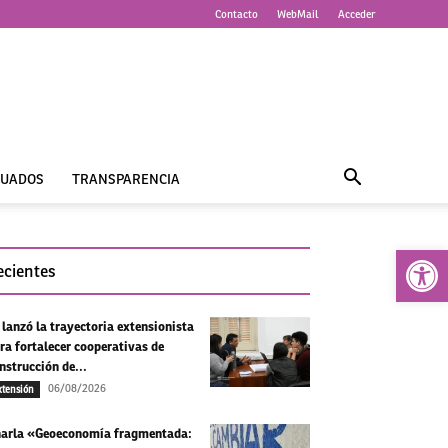
Contacto
WebMail
Acceder
UADOS
TRANSPARENCIA
Abrir 
ecientes
 lanzó la trayectoria extensionista
ra fortalecer cooperativas de
nstrucción de...
06/08/2026
xtensión
arla «Geoeconomía fragmentada: